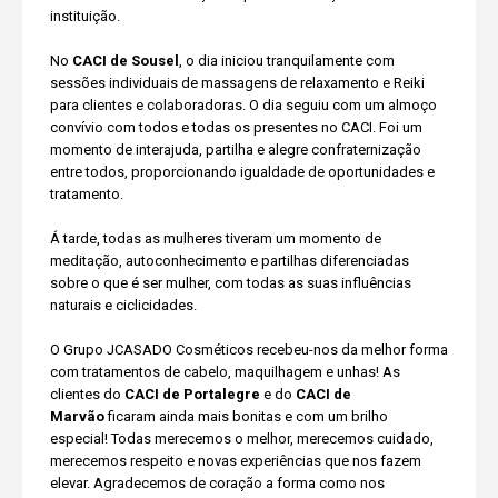
instituição.
No
CACI de Sousel
, o dia iniciou tranquilamente com
sessões individuais de massagens de relaxamento e Reiki
para clientes e colaboradoras. O dia seguiu com um almoço
convívio com todos e todas os presentes no CACI. Foi um
momento de interajuda, partilha e alegre confraternização
entre todos, proporcionando igualdade de oportunidades e
tratamento.
Á tarde, todas as mulheres tiveram um momento de
meditação, autoconhecimento e partilhas diferenciadas
sobre o que é ser mulher, com todas as suas influências
naturais e ciclicidades.
O Grupo JCASADO Cosméticos recebeu-nos da melhor forma
com tratamentos de cabelo, maquilhagem e unhas! As
clientes do
CACI de Portalegre
e do
CACI de
Marvão
ficaram ainda mais bonitas e com um brilho
especial! Todas merecemos o melhor, merecemos cuidado,
merecemos respeito e novas experiências que nos fazem
elevar. Agradecemos de coração a forma como nos