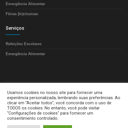
Emergência Alimentar
Férias (In)clusivas
Serviços
Refeições Escolares
Emergência Alimentar
Usamos cookies no nosso site para fornecer uma
experiência personalizada, lembrando suas preferências. Ao
clicar em “Aceitar todos”, você concorda com o uso de
TODOS os cookies. No entanto, você pode visitar
"Configurações de cookies" para fornecer um
consentimento controlado.
APPACDM Portalegre © 2025 / Todos os direitos reservados