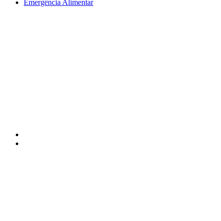
Emergência Alimentar
APPACDM Portalegre © 2025 / Todos os direitos reservados