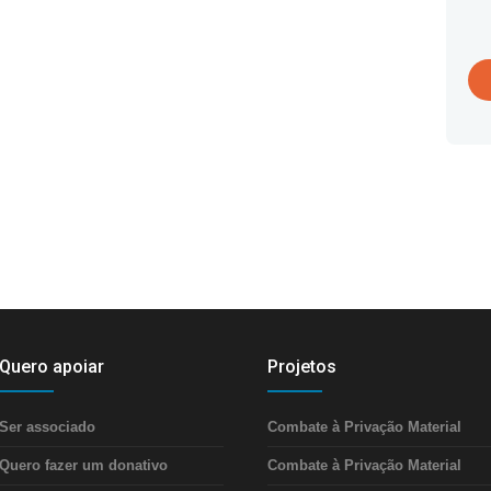
Quero apoiar
Projetos
Ser associado
Combate à Privação Material
Quero fazer um donativo
Combate à Privação Material