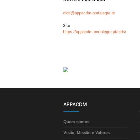
clds@appacdm-portalegre.pt
Site
https://appacdm-portalegre.pt/clds/
APPACDM
Quem somos
Visão, Missão e Valores