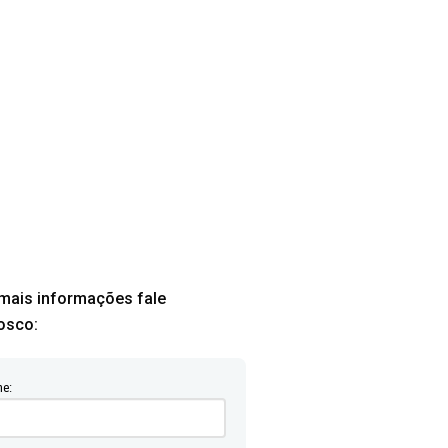
mais informações fale
osco:
e: