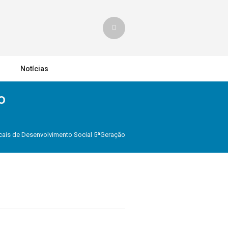
Notícias
o
cais de Desenvolvimento Social 5ªGeração