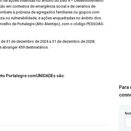
to de ações inseridas no âmbito do Eixo 4 – Desenvolvimento
nção em contextos de emergência social e de cenários de
 combate à pobreza de agregados familiares ou grupos com
eza ou vulnerabilidade, e ações enquadradas no âmbito dos
celho de Portalegre (Alto Alentejo), com o código PESSOAS-
, de 31 de dezembro de 2024 a 31 de dezembro de 2028,
 abranger 459 destinatários.
ojeto Portalegre comUNIDADEs são:
Para 
conn
Nom