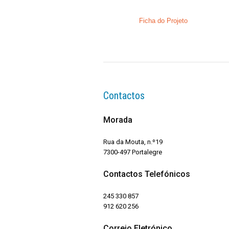
Ficha do Projeto
Contactos
Morada
Rua da Mouta, n.º19
7300-497 Portalegre
Contactos Telefónicos
245 330 857
912 620 256
Correio Eletrónico