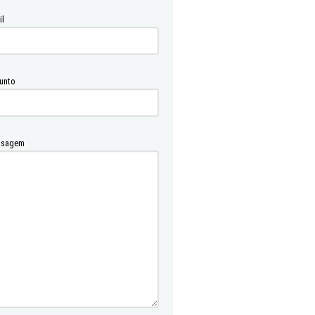
il
unto
sagem