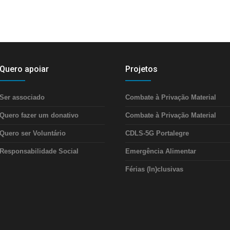
Quero apoiar
Projetos
Ser associado
Combate à Privação Material
Quero fazer um donativo
Combate à Privação Material
Quero ser Voluntário
CDLS-5G Portalegre
Responsabilidade Social
Emergência Alimentar
Férias (In)clusivas