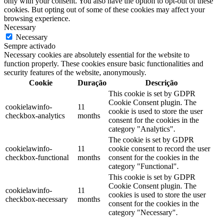
only with your consent. You also have the option to opt-out of these
cookies. But opting out of some of these cookies may affect your
browsing experience.
Necessary
Necessary
Sempre activado
Necessary cookies are absolutely essential for the website to
function properly. These cookies ensure basic functionalities and
security features of the website, anonymously.
Cookie
Duração
Descrição
This cookie is set by GDPR
Cookie Consent plugin. The
cookielawinfo-
11
cookie is used to store the user
checkbox-analytics
months
consent for the cookies in the
category "Analytics".
The cookie is set by GDPR
cookielawinfo-
11
cookie consent to record the user
checkbox-functional
months
consent for the cookies in the
category "Functional".
This cookie is set by GDPR
Cookie Consent plugin. The
cookielawinfo-
11
cookies is used to store the user
checkbox-necessary
months
consent for the cookies in the
category "Necessary".