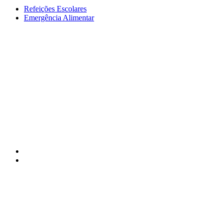
Refeições Escolares
Emergência Alimentar
APPACDM Portalegre © 2025 / Todos os direitos reservados